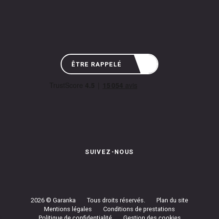
ÊTRE RAPPELÉ
SUIVEZ-NOUS
Instagram de Garanka
Page Facebook de Garanka
Chaîne Youbube de Garan
2026 © Garanka
Tous droits réservés.
Plan du site
Mentions légales
Conditions de prestations
Politique de confidentialité
Gestion des cookies