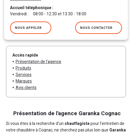
Accueil téléphonique :
Lundi :
Mardi :
Mercredi :
Jeudi :
Vendredi :
08:00 - 12:30 et 13:30 - 18:00
08:00 - 12:30 et 13:30 - 18:00
08:00 - 12:30 et 13:30 - 18:00
08:00 - 12:30 et 13:30 - 18:00
08:00 - 12:30 et 13:30 - 18:00
Samedi :
Dimanche :
fermé
fermé
NOUS APPELER
NOUS CONTACTER
AFFICHER LA CARTE
Accès rapide
Présentation de l'agence
Produits
Services
Marques
Avis clients
Présentation de l'agence Garanka Cognac
Si vous êtes à la recherche d’un
chauffagiste
pour l’entretien de
votre chaudière à Cognac, ne cherchez pas plus loin que
Garanka