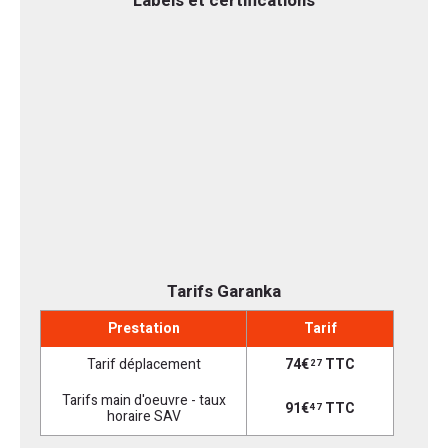
Labels et certifications
Tarifs Garanka
Prestation
Tarif
Tarif déplacement
74€
TTC
27
Tarifs main d'oeuvre - taux
91€
TTC
47
horaire SAV