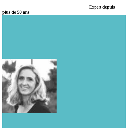
Expert
depuis
plus de
50 ans