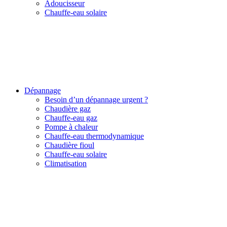
Adoucisseur
Chauffe-eau solaire
Dépannage
Besoin d’un dépannage urgent ?
Chaudière gaz
Chauffe-eau gaz
Pompe à chaleur
Chauffe-eau thermodynamique
Chaudière fioul
Chauffe-eau solaire
Climatisation