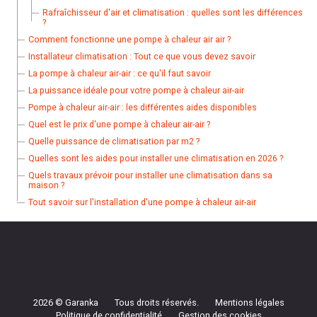
Rafraîchisseur d'air et climatisation : quelles sont les différences
?
Comment fonctionne une pompe à chaleur air air ?
Installateur climatisation : Tout ce que vous devez savoir
La pompe à chaleur air-air : ce qu'il faut savoir
La puissance idéale pour votre pompe à chaleur air-air
Pompe à chaleur air-air : les différentes aides disponibles
Quel est le prix d'une pompe à chaleur air-air ?
Quelle puissance de climatisation par m2 ?
Quelles sont les aides pour installer une climatisation en 2026 ?
Quels travaux prévoir pour installer une climatisation dans sa
maison ?
Tout savoir sur l'installation d'une pompe à chaleur air-air
2026 © Garanka
Tous droits réservés.
Mentions légales
Politique de confidentialité
Gestion des cookies