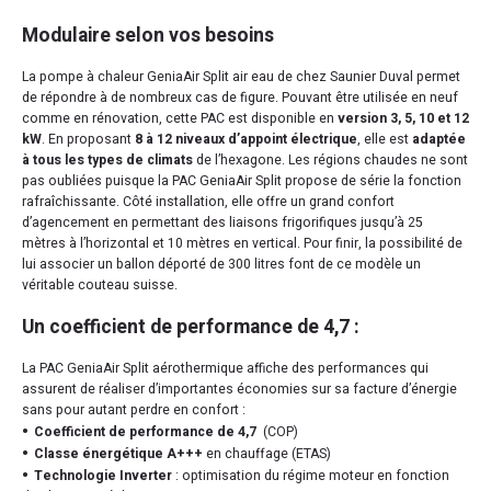
Modulaire selon vos besoins
La pompe à chaleur GeniaAir Split air eau de chez Saunier Duval permet
de répondre à de nombreux cas de figure. Pouvant être utilisée en neuf
comme en rénovation, cette PAC est disponible en
version 3, 5, 10 et 12
kW
. En proposant
8 à 12 niveaux d’appoint électrique
, elle est
adaptée
à tous les types de climats
de l’hexagone. Les régions chaudes ne sont
pas oubliées puisque la PAC GeniaAir Split propose de série la fonction
rafraîchissante. Côté installation, elle offre un grand confort
d’agencement en permettant des liaisons frigorifiques jusqu’à 25
mètres à l’horizontal et 10 mètres en vertical. Pour finir, la possibilité de
lui associer un ballon déporté de 300 litres font de ce modèle un
véritable couteau suisse.
Un coefficient de performance de 4,7 :
La PAC GeniaAir Split aérothermique affiche des performances qui
assurent de réaliser d’importantes économies sur sa facture d’énergie
sans pour autant perdre en confort :
Coefficient de performance de 4,7
(COP)
Classe énergétique A+++
en chauffage (ETAS)
Technologie Inverter
: optimisation du régime moteur en fonction