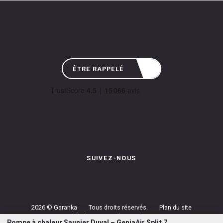
ÊTRE RAPPELÉ
SUIVEZ-NOUS
Instagram de Garanka
Page Facebook de Garanka
Chaîne Youbube de Garan
2026 © Garanka
Tous droits réservés.
Plan du site
Mentions légales
Conditions de prestations
Pompe à chaleur Saunier Duval – GeniaAir Split 7