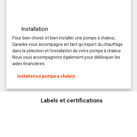
Installation
Pour bien choisir et bien installer une pompe à chaleur,
Garanka vous accompagne en tant qu’expert du chauffage
dans la sélection et l’installation de votre pompe à chaleur.
Nous vous accompagnons également pour débloquer les
aides financières.
Installation pompe à chaleur
Labels et certifications
Modulaire selon vos besoins La pompe à chaleur GeniaAir Split air eau
de chez Saunier Duval permet de répondre à de nombreux cas de
figure. Pouvant être utilisée en neuf comme en rénovation, cette PAC
est disponible en version 3, 5, 10 et 12 kW. En proposant 8 à 12 niveaux
d’appoint électrique, elle est adaptée à tous les types de climats de