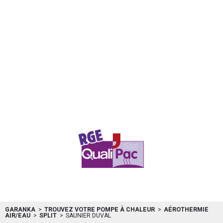
l’hexagone. Les régions chaudes ne sont pas oubliées puisque la PAC
GeniaAir Split propose de série la fonction rafraîchissante. Côté
installation, elle offre un grand confort d’agencement en permettant
des liaisons frigorifiques jusqu’à 25 mètres à l’horizontal et 10 mètres
en vertical. Pour finir, la possibilité de lui associer un ballon déporté de
300 litres font de ce modèle un véritable couteau suisse. Un coefficient
de performance de 4,7 : La PAC GeniaAir Split aérothermique affiche
des performances qui assurent de réaliser d’importantes économies sur
sa facture d’énergie sans pour autant perdre en...
saunier-duval
0010028474
GARANKA
TROUVEZ VOTRE POMPE À CHALEUR
AÉROTHERMIE
AIR/EAU
SPLIT
SAUNIER DUVAL