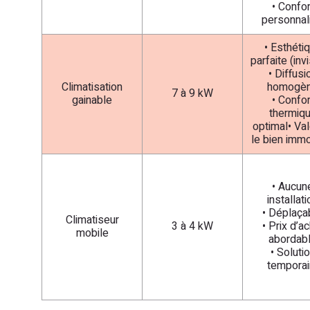
• Confor
personnal
• Esthéti
parfaite (invi
• Diffusi
Climatisation
homogè
7 à 9 kW
gainable
• Confor
thermiq
optimal• Val
le bien immo
• Aucun
installati
• Déplaça
Climatiseur
3 à 4 kW
• Prix d’a
mobile
abordab
• Soluti
temporai