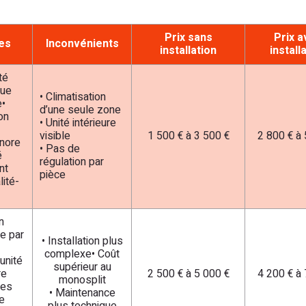
Prix sans
Prix 
es
Inconvénients
installation
install
té
que
• Climatisation
e•
d’une seule zone
ion
• Unité intérieure
visible
1 500 € à 3 500 €
2 800 € à 
onore
• Pas de
é
régulation par
nt
pièce
lité-
n
e par
• Installation plus
complexe• Coût
unité
supérieur au
re
2 500 € à 5 000 €
4 200 € à 
monosplit
ies
• Maintenance
e