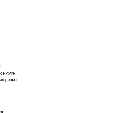
l
 de votre
 compenser
on