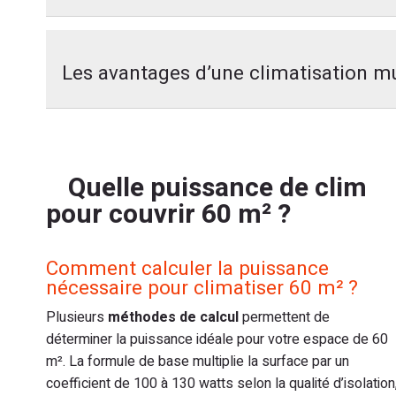
Le monosplit apporte une
efficacité énergétique r
seule liaison frigorifique limite les déperditions et 
Les avantages d’une climatisation mu
d’électricité.
L’installation se révèle nettement plus simple qu’un sy
La
gestion indépendante
de chaque pièce constitue l
ce qui diminue les coûts de main-d’œuvre et les risques
température selon l’occupation réelle des espaces, év
régulier et prolonge la durée de vie de l’appareil.
Quelle puissance de clim
Cette flexibilité génère des
économies d’énergie sub
pour couvrir 60 m² ?
Le niveau sonore reste maîtrisé grâce à l’unité extéri
encombre votre façade, préservant l’esthétique de vo
acoustique est préservé, particulièrement appréciable
optimise votre consommation électrique.
accessible, avec un excellent rapport qualité-prix pou
Comment calculer la puissance
nécessaire pour climatiser 60 m² ?
L’adaptation aux logements compartimentés représente 
manière autonome avec sa propre télécommande. Cette 
Plusieurs
méthodes de calcul
permettent de
chambres et cuisine nécessitent des réglages thermiq
déterminer la puissance idéale pour votre espace de 60
m². La formule de base multiplie la surface par un
coefficient de 100 à 130 watts selon la qualité d’isolation