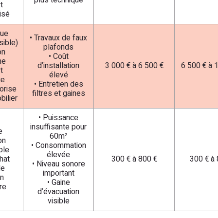
plus technique
t
isé
que
• Travaux de faux
sible)
plafonds
on
• Coût
ne
d’installation
3 000 € à 6 500 €
6 500 € à 
t
élevé
ue
• Entretien des
orise
filtres et gaines
bilier
• Puissance
insuffisante pour
e
60m²
on
• Consommation
ble
élevée
chat
300 € à 800 €
300 € à 
• Niveau sonore
le
important
on
• Gaine
re
d’évacuation
visible