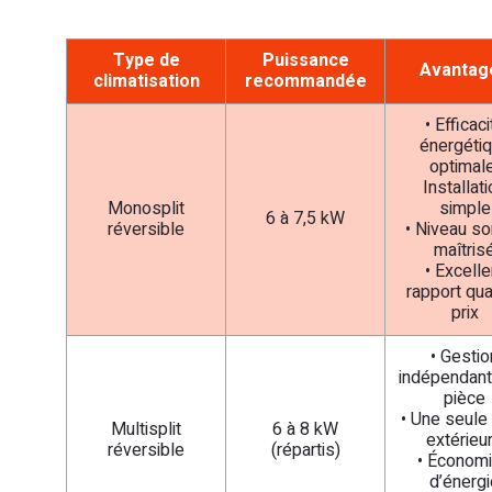
Type de
Puissance
Avantag
climatisation
recommandée
• Efficaci
énergéti
optimal
Installat
Monosplit
simple
6 à 7,5 kW
réversible
• Niveau s
maîtris
• Excelle
rapport qua
prix
• Gestio
indépendant
pièce
• Une seule 
Multisplit
6 à 8 kW
extérieu
réversible
(répartis)
• Économ
d’énergi