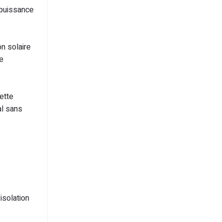
 puissance
n solaire
le
ette
al sans
isolation