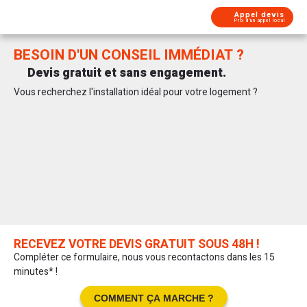
Aller au contenu
Appel devis
Prix d'un appel local
BESOIN D'UN CONSEIL IMMÉDIAT ?
Devis gratuit et sans engagement.
Vous recherchez l'installation idéal pour votre logement ?
Que votre future installation à pour objectif de chauffer et/ou
refroidir, nos experts sont là pour trouver avec vous la meilleur
solution pour votre logement. Remplissez notre formulaire dès
maintenant afin de planifier un rendez-vous. Avec Garanka,
profitez de recommandations personnalisées pour faire le
meilleur choix au meilleur prix.
RECEVEZ VOTRE DEVIS GRATUIT SOUS 48H !
Compléter ce formulaire, nous vous recontactons dans les 15
minutes* !
COMMENT ÇA MARCHE ?