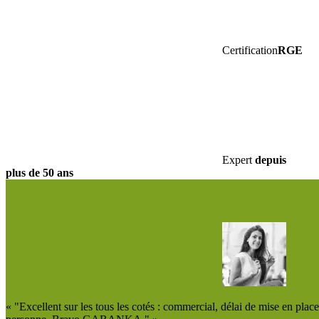
Certification
RGE
Expert
depuis
plus de
50 ans
« "Excellent sur les tous les cotés : commercial, délai de mise en pl