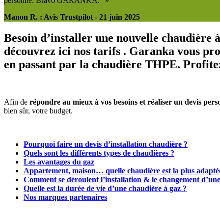
personne. Bravo GARANKA." »
Manon R. : Avis Trustpilot - 21 juin 2025
Besoin d’installer une nouvelle chaudière 
découvrez ici nos tarifs . Garanka vous pr
en passant par la chaudière THPE. Profitez 
Afin de
répondre au mieux à vos besoins et réaliser un devis pers
bien sûr, votre budget.
Pourquoi faire un devis d’installation chaudière ?
Quels sont les différents types de chaudières ?
Les avantages du gaz
Appartement, maison… quelle chaudière est la plus adapté
Comment se déroulent l’installation & le changement d’une
Quelle est la durée de vie d’une chaudière à gaz ?
Nos marques partenaires