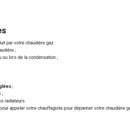
es
uit par votre chaudière gaz :
audière ;
u ou lors de la condensation ;
glées
;
 ;
os radiateurs.
pour appeler votre chauffagiste pour dépanner votre chaudière g