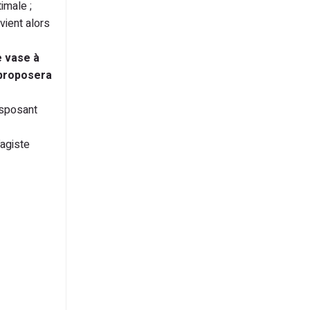
imale ;
nvient alors
e vase à
 proposera
sposant
fagiste