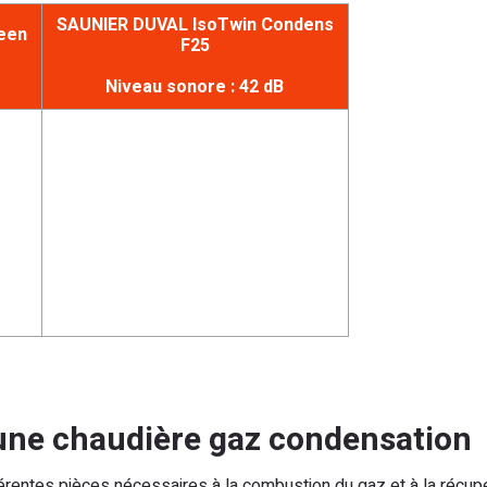
SAUNIER DUVAL IsoTwin Condens
een
F25
Niveau sonore : 42 dB
’une chaudière gaz condensation
rentes pièces nécessaires à la combustion du gaz et à la récup