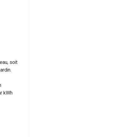
eau, soit
ardin.
n
ar kWh