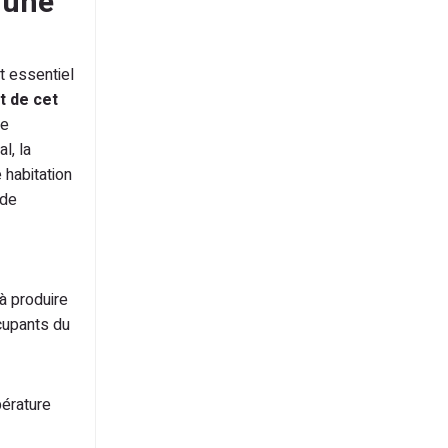
 une
st essentiel
 de cet
de
l, la
 habitation
 de
à produire
ccupants du
pérature