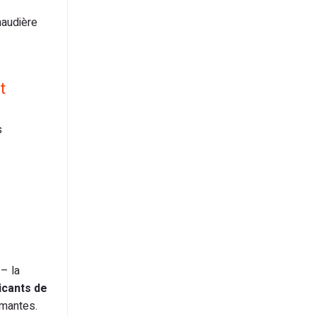
haudière
t
s
– la
icants de
rmantes.