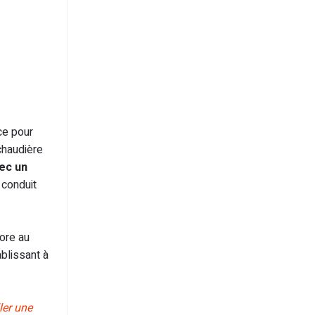
ce pour
chaudière
ec un
 conduit
vore au
ablissant à
ler une