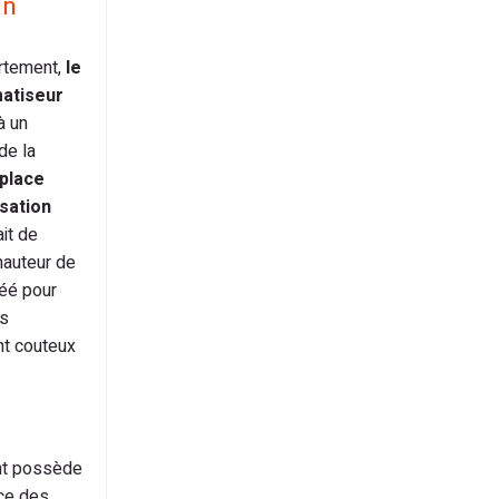
un
rtement,
le
matiseur
à un
de la
place
isation
it de
hauteur de
réé pour
es
nt couteux
ent possède
ace des