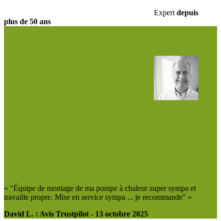
Expert
depuis
plus de
50 ans
« "Équipe de montage de ma pompe à chaleur super sympa et
travaille propre. Mise en service sympa ... je recommande" »
David L. : Avis Trustpilot - 13 octobre 2025