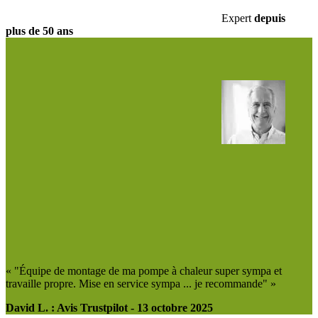
Expert
depuis
plus de
50 ans
« "Équipe de montage de ma pompe à chaleur super sympa et
travaille propre. Mise en service sympa ... je recommande" »
David L. : Avis Trustpilot - 13 octobre 2025