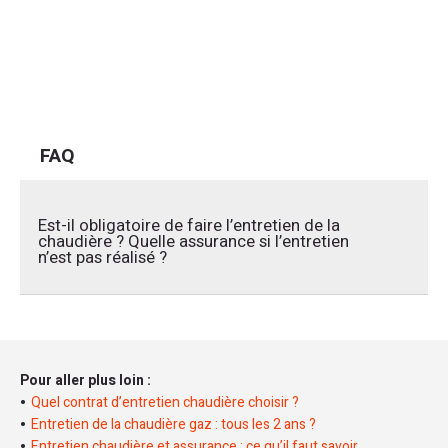
FAQ
Est-il obligatoire de faire l’entretien de la
chaudière ? Quelle assurance si l’entretien
n’est pas réalisé ?
Selon la loi, l’entretien de sa chaudière, qu’elle soit au gaz,
au fioul ou au charbon, doit être réalisé tous les ans, soit
une fois par année civile. Cette obligation concerne les
Pour aller plus loin :
appareils dont la puissance est comprise entre
4 et 400 kW.
Quel contrat d’entretien chaudière choisir ?
Si l’entretien annuel de votre chaudière n’est pas réalisé, la
Entretien de la chaudière gaz : tous les 2 ans ?
loi ne prévoir aucune amende ni sanction pénale. Par
Entretien chaudière et assurance : ce qu’il faut savoir