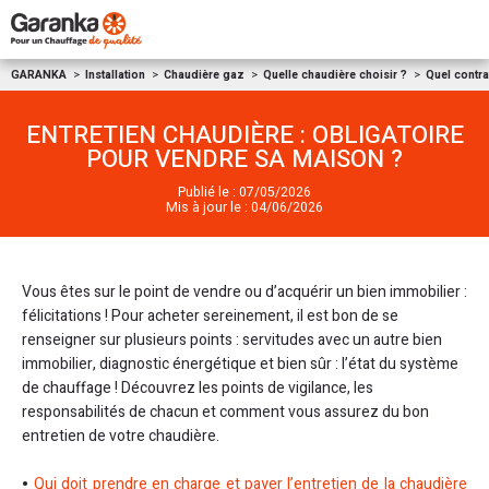
Aller au contenu
GARANKA
Installation
Chaudière gaz
Quelle chaudière choisir ?
Quel contra
ENTRETIEN CHAUDIÈRE : OBLIGATOIRE
POUR VENDRE SA MAISON ?
Publié le : 07/05/2026
Mis à jour le : 04/06/2026
Vous êtes sur le point de vendre ou d’acquérir un bien immobilier :
félicitations ! Pour acheter sereinement, il est bon de se
renseigner sur plusieurs points : servitudes avec un autre bien
immobilier, diagnostic énergétique et bien sûr : l’état du système
de chauffage ! Découvrez les points de vigilance, les
responsabilités de chacun et comment vous assurez du bon
entretien de votre chaudière.
Qui doit prendre en charge et payer l’entretien de la chaudière