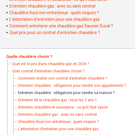
ailleurs, en cas d’accident, le propriétaire ou le locataire
Entretien chaudière gaz : avec ou sans contrat
seront tenus responsable.
L’assurance pourra refuser de
Chaudière fioul non entretenue : quels risques ?
vous indemniser
sans la remise de l’attestation
L’attestation d’entretien pour une chaudière gaz
d’entretien.
Comment entretenir une chaudière gaz Saunier Duval ?
Quel prix pour un contrat d’entretien chaudière ?
Il n’est pas obligatoire de souscrire à un contrat d’entretien
mais il est obligatoire de réaliser une fois par an la
maintenance de sa chaudière. Il est souvent plus
avantageux de souscrire à un contrat d’entretien que de
Quelle chaudière choisir ?
réaliser une visite chaque année.
Quel est le prix d’une chaudière gaz en 2026 ?
Quel contrat d’entretien chaudière choisir ?
Comment résilier son contrat d’entretien chaudière ?
Entretien chaudière : obligatoire pour vendre son appartement ?
Entretien chaudière : obligatoire pour vendre sa maison ?
Entretien de la chaudière gaz : tous les 2 ans ?
Entretien chaudière et assurance : ce qu’il faut savoir
Entretien chaudière gaz : avec ou sans contrat
Chaudière fioul non entretenue : quels risques ?
L’attestation d’entretien pour une chaudière gaz