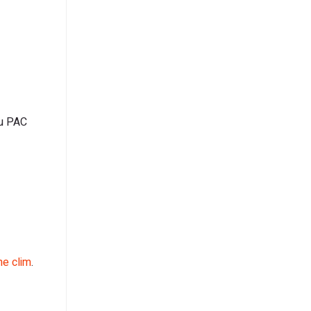
ou PAC
ne clim
.