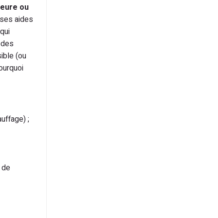
ieure ou
erses aides
qui
 des
ible (ou
pourquoi
uffage) ;
 de