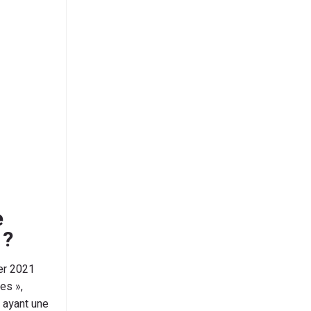
e
 ?
er 2021
es »,
s ayant une