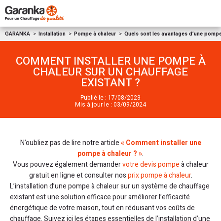
Aller au contenu
GARANKA
Installation
Pompe à chaleur
Quels sont les avantages d’une pompe
COMMENT INSTALLER UNE POMPE À
CHALEUR SUR UN CHAUFFAGE
EXISTANT ?
Publié le : 17/08/2023
Mis à jour le : 03/09/2024
N’oubliez pas de lire notre article
« Comment installer une
pompe à chaleur ? »
.
Vous pouvez également demander
votre devis pompe
à chaleur
gratuit en ligne et consulter nos
prix pompe à chaleur
.
L’installation d’une pompe à chaleur sur un système de chauffage
existant est une solution efficace pour améliorer l’efficacité
énergétique de votre maison, tout en réduisant vos coûts de
chauffage. Suivez ici les étapes essentielles de l’installation d’une