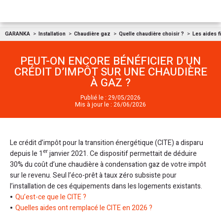
Aller au contenu
GARANKA
Installation
Chaudière gaz
Quelle chaudière choisir ?
Les aides f
PEUT-ON ENCORE BÉNÉFICIER D’UN
CRÉDIT D’IMPÔT SUR UNE CHAUDIÈRE
À GAZ ?
Publié le : 29/05/2026
Mis à jour le : 26/06/2026
Le crédit d’impôt pour la transition énergétique (CITE) a disparu
er
depuis le 1
janvier 2021. Ce dispositif permettait de déduire
30% du coût d’une chaudière à condensation gaz de votre impôt
sur le revenu. Seul l’éco-prêt à taux zéro subsiste pour
l’installation de ces équipements dans les logements existants.
Qu’est-ce que le CITE ?
Quelles aides ont remplacé le CITE en 2026 ?