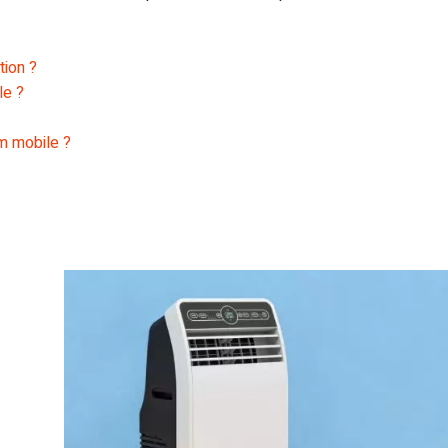
tion ?
le ?
im mobile ?