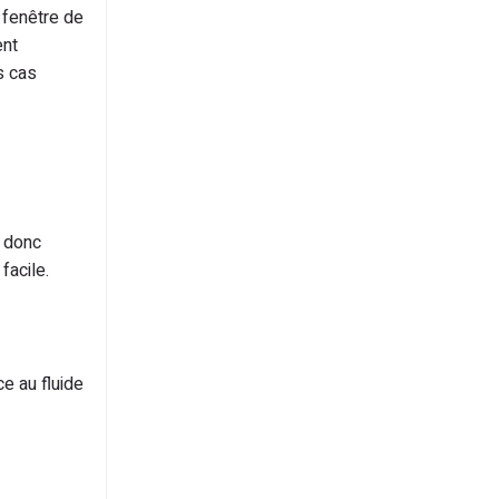
 fenêtre de
ent
s cas
t donc
facile.
ce au fluide