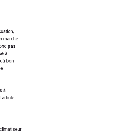
cuation,
en marche
donc
pas
èce
à
 où bon
re
s à
article.
climatiseur