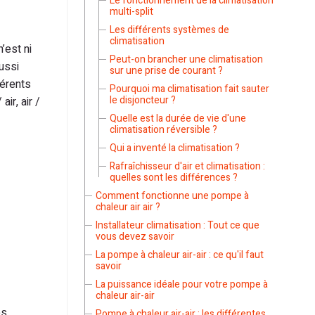
Le fonctionnement de la climatisation
multi-split
Les différents systèmes de
climatisation
’est ni
Peut-on brancher une climatisation
ussi
sur une prise de courant ?
férents
Pourquoi ma climatisation fait sauter
le disjoncteur ?
ir, air /
Quelle est la durée de vie d'une
climatisation réversible ?
Qui a inventé la climatisation ?
Rafraîchisseur d'air et climatisation :
quelles sont les différences ?
Comment fonctionne une pompe à
chaleur air air ?
Installateur climatisation : Tout ce que
vous devez savoir
La pompe à chaleur air-air : ce qu'il faut
savoir
La puissance idéale pour votre pompe à
chaleur air-air
es
Pompe à chaleur air-air : les différentes