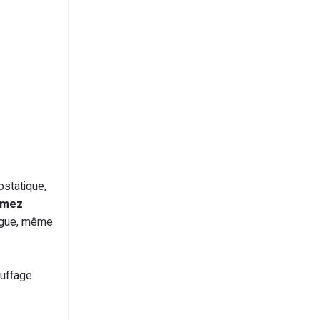
ostatique,
mmez
ongue, même
auffage