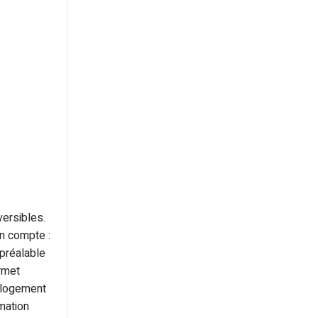
versibles.
en compte :
 préalable
rmet
e logement
mation