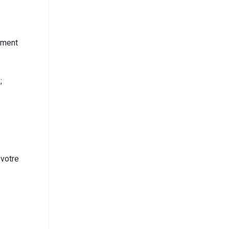
ement
;
 votre