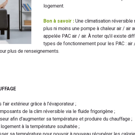
logement.
Bon à savoir :
Une climatisation réversible n
plus ni moins une pompe à chaleur air / air a
appelée PAC air / air. À noter qu’il existe dif
types de fonctionnement pour les PAC : air / a
pour plus de renseignements.
UFFAGE
’air extérieur grâce à l’évaporateur ;
sants de la clim réversible via le fluide frigorigène ;
ur afin d’augmenter sa température et produire du chauffage ;
e logement à la température souhaitée ;
isser sa température pour pouvoir à nouveau récupérer les calori