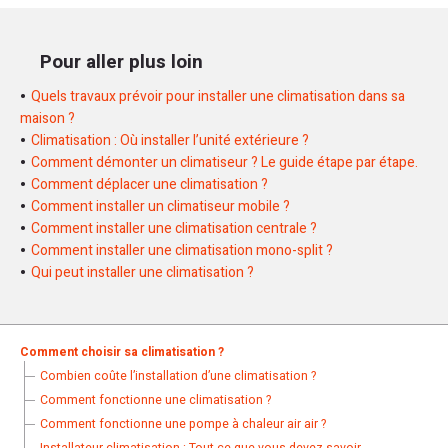
distance de
3 mètres minimum entre l’unité extérieure
Si vous êtes en copropriété, le règlement de copropriété
et le logement voisin
du fait de la gène acoustique que
peut aussi imposer certaines contraintes. Il est donc
cela peut engendrer. Dans tous les cas, il vaut mieux parler
Pour aller plus loin
essentiel de le consulter pour savoir si l’installation d’une
de votre projet avec votre voisin avant le début des travaux
climatisation est autorisée.
Quels travaux prévoir pour installer une climatisation dans sa
afin d’éviter toutes plaintes après la mise en service de
Enfin, il faut également tenir compte des nuisances
maison ?
l’équipement. Vous pouvez même obtenir une autorisation
potentielles pour le voisinage, notamment en termes de
Climatisation : Où installer l’unité extérieure ?
préalable écrite de votre voisin pour éviter tout risque.
bruit.
Comment démonter un climatiseur ? Le guide étape par étape.
Comment déplacer une climatisation ?
Il est recommandé de faire appel à un professionnel pour
Comment installer un climatiseur mobile ?
évaluer la faisabilité de votre projet.
Comment installer une climatisation centrale ?
Comment installer une climatisation mono-split ?
Qui peut installer une climatisation ?
Comment choisir sa climatisation ?
Combien coûte l’installation d’une climatisation ?
Comment fonctionne une climatisation ?
Comment fonctionne une pompe à chaleur air air ?
Installateur climatisation : Tout ce que vous devez savoir