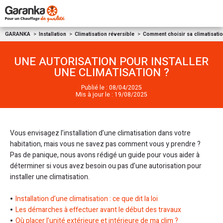
Aller au contenu
GARANKA
Installation
Climatisation réversible
Comment choisir sa climatisatio
UNE AUTORISATION POUR INSTALLER
UNE CLIMATISATION ?
Publié le : 08/04/2025
Mis à jour le : 19/08/2025
Vous envisagez l’installation d’une climatisation dans votre
habitation, mais vous ne savez pas comment vous y prendre ?
Pas de panique, nous avons rédigé un guide pour vous aider à
déterminer si vous avez besoin ou pas d’une autorisation pour
installer une climatisation.
Installation d’une climatisation : ce que dit la loi
Les démarches à effectuer avant le début des travaux
Où placer l’unité extérieure et intérieure de ma clim ?