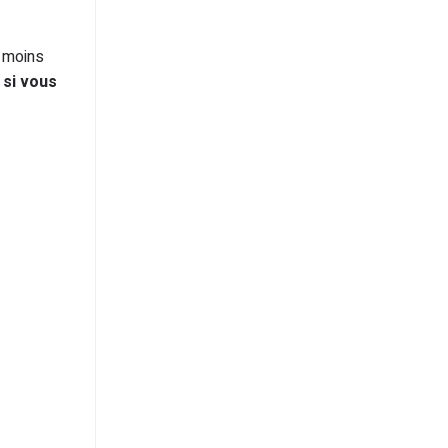
e moins
 si vous