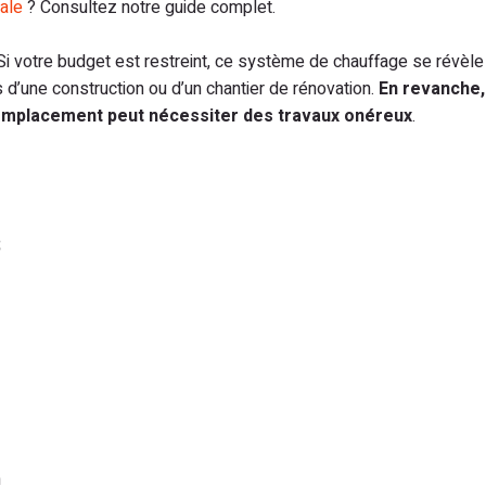
rale
? Consultez notre guide complet.
l. Si votre budget est restreint, ce système de chauffage se révèl
s d’une construction ou d’un chantier de rénovation.
En revanche,
 emplacement peut nécessiter des travaux onéreux
.
s
n