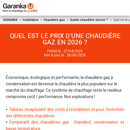
Aller au contenu
GARANKA
Installation
Chaudière gaz
Quelle chaudière choisir ?
Quel est le 
QUEL EST LE PRIX D’UNE CHAUDIÈRE
GAZ EN 2026 ?
Publié le : 27/04/2026
Mis à jour le : 26/06/2026
Économique, écologique et performante, la chaudière gaz à
condensation est devenue la chaudière la plus populaire sur le
marché du chauffage. Ce système de chauffage reste le meilleur
compromis coût / performance. Nos explications !
Tableau récapitulatif des coûts à l’installation et pour l’entretien
des différentes chaudières
Comparatif des chaudières gaz : Standard, condensation et
basse température