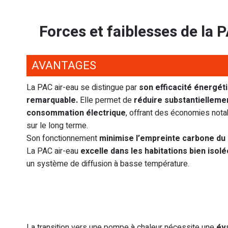
Forces et faiblesses de la 
AVANTAGES
La PAC air-eau se distingue par
son efficacité énergét
remarquable.
Elle permet de
réduire substantiellemen
consommation électrique
, offrant des économies not
sur le long terme.
Son fonctionnement
minimise l’empreinte carbone du 
La PAC air-eau
excelle dans les habitations bien isol
un système de diffusion à basse température.
La transition vers une pompe à chaleur nécessite une
év