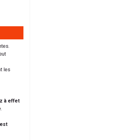
ntes.
eut
t les
z à effet
.
est