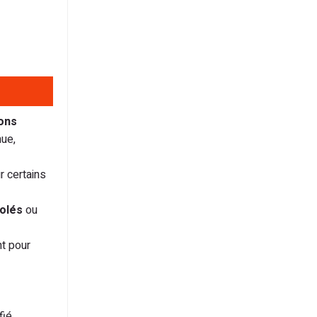
ons
nue,
r certains
olés
ou
t pour
fié