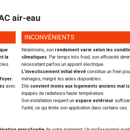
PAC air-eau
INCONVÉNIENTS
ique
Néanmoins, son
rendement varie selon les conditi
t la
climatiques
. Par temps très froid, son efficacité dimi
ables
nécessitant parfois un appoint électrique.
L’investissement initial élevé
constitue un frein pou
foyer.
ménages, malgré les aides disponibles.
ées
avec
Elle
convient moins aux logements anciens mal is
équipés de radiateurs haute température.
Son installation requiert un
espace extérieur
suffisan
l’unité, ce qui limite son application dans certains cas.
aluation approfondie
de votre logement. Un professionnel quali