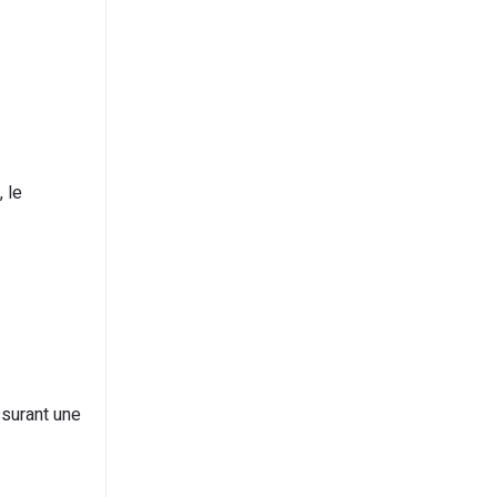
 le
ssurant une