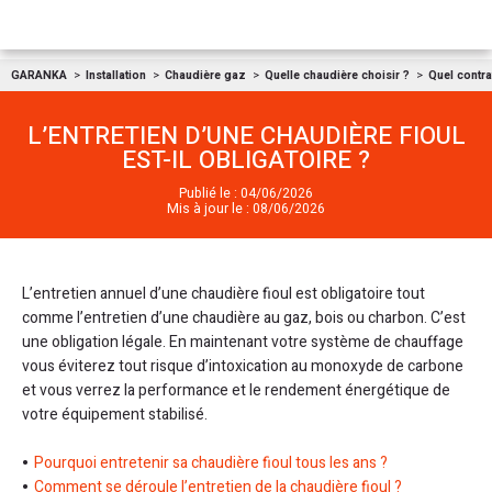
Aller au contenu
GARANKA
Installation
Chaudière gaz
Quelle chaudière choisir ?
Quel contra
L’ENTRETIEN D’UNE CHAUDIÈRE FIOUL
EST-IL OBLIGATOIRE ?
Publié le : 04/06/2026
Mis à jour le : 08/06/2026
L’entretien annuel d’une chaudière fioul est obligatoire tout
comme l’entretien d’une chaudière au gaz, bois ou charbon. C’est
une obligation légale. En maintenant votre système de chauffage
vous éviterez tout risque d’intoxication au monoxyde de carbone
et vous verrez la performance et le rendement énergétique de
votre équipement stabilisé.
Pourquoi entretenir sa chaudière fioul tous les ans ?
Comment se déroule l’entretien de la chaudière fioul ?