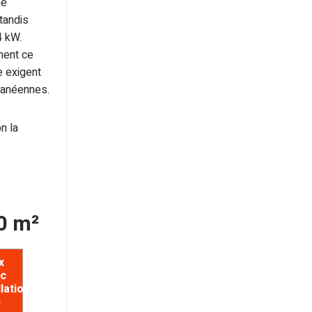
e
tandis
4 kW.
ment ce
e exigent
ranéennes.
n la
0 m²
x
c
llation
)