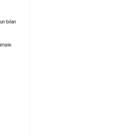
un bilan
imale.