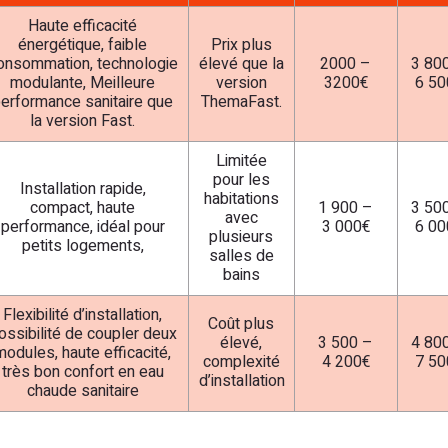
Haute efficacité
énergétique, faible
Prix plus
onsommation, technologie
élevé que la
2000 –
3 80
modulante, Meilleure
version
3200€
6 50
erformance sanitaire que
ThemaFast.
la version Fast.
Limitée
pour les
Installation rapide,
habitations
compact, haute
1 900 –
3 50
avec
performance, idéal pour
3 000€
6 00
plusieurs
petits logements,
salles de
bains
Flexibilité d’installation,
Coût plus
ossibilité de coupler deux
élevé,
3 500 –
4 80
modules, haute efficacité,
complexité
4 200€
7 50
très bon confort en eau
d’installation
chaude sanitaire