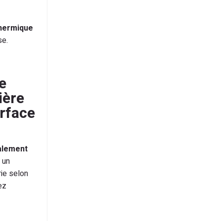
thermique
se.
e
ière
rface
alement
 un
rie selon
ez