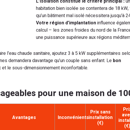
L’isolation constitue le critère principal :
un
habitation bien isolée se contentera de 18 kW, 
qu’un bâtiment mal isolé nécessitera jusqu’à 2
Votre région d’implantation
influence égale
calcul – les zones froides du nord de la Franc
une puissance supérieure aux régions méditer
re l’eau chaude sanitaire, ajoutez 3 à 5 kW supplémentaires selo
onnes demandera davantage qu’un couple sans enfant. Le
bon
 et le sous-dimensionnement inconfortable.
isageables pour une maison de 10
Pri
Prix sans
ave
Avantages
Inconvénients
installation
insta
(€)
(€