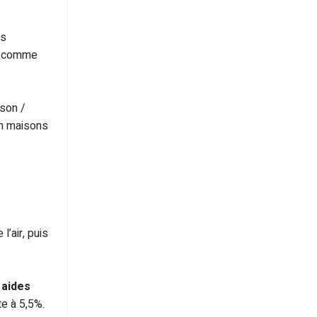
ns
e, comme
son /
en maisons
’air, puis
aides
e à 5,5%.