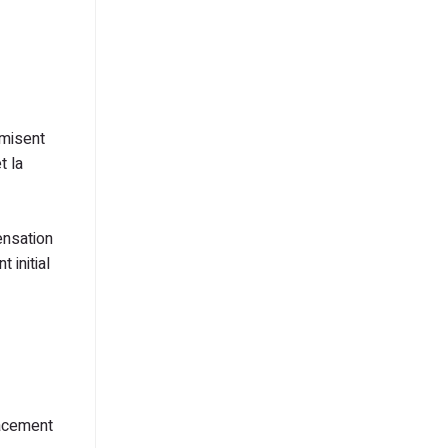
imisent
t la
ensation
 initial
lacement