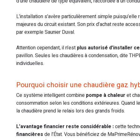
d’une chaudière de type équivalent, raccordée à un condui
L’installation s’avère particulièrement simple puisqu’ell
majeures du circuit existant. Son prix d’achat reste access
par exemple Saunier Duval.
Attention cependant, il n’est
plus autorisé d’installer 
pavillon. Seules les chaudières à condensation, dite TH
individuelles.
Pourquoi choisir une chaudière gaz hyb
Ce système intelligent combine
pompe à chaleur
et cha
consommation selon les conditions extérieures. Quand les 
la chaudière prend le relais lors des grands froids.
L’avantage financier reste considérable :
cette techno
financières
de l’État. Vous bénéficiez de MaPrimeRénov’,