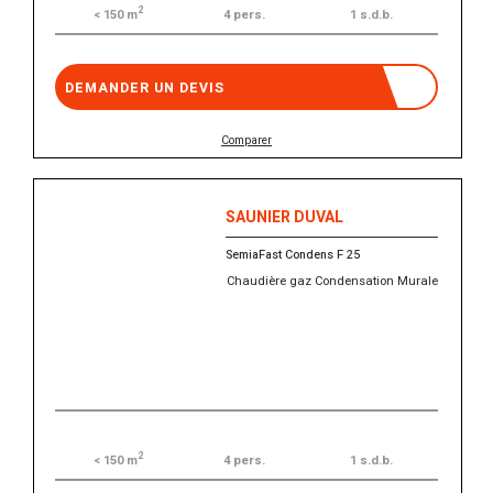
2
4 pers.
1 s.d.b.
< 150 m
DEMANDER UN DEVIS
Comparer
SAUNIER DUVAL
SemiaFast Condens F 25
Chaudière gaz Condensation Murale
2
4 pers.
1 s.d.b.
< 150 m