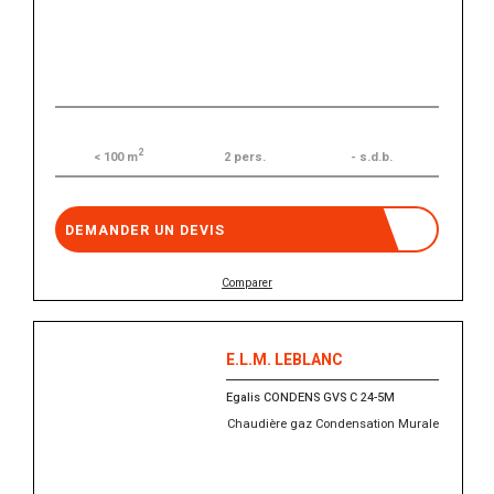
2
2 pers.
- s.d.b.
< 100 m
DEMANDER UN DEVIS
Comparer
E.L.M. LEBLANC
Egalis CONDENS GVS C 24-5M
Chaudière gaz Condensation Murale