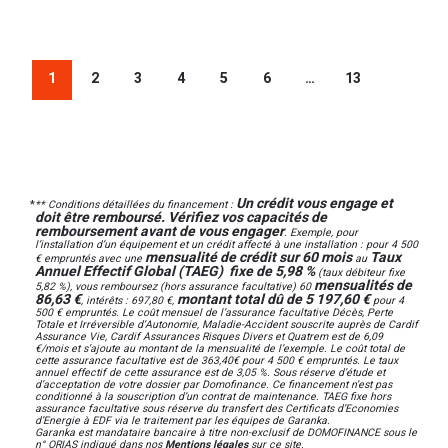
1
2
3
4
5
6
…
13
Un crédit vous engage et
*
** Conditions détaillées du financement :
doit être remboursé. Vérifiez vos capacités de
remboursement avant de vous engager
. Exemple, pour
l’installation d’un équipement et un crédit affecté à une installation : pour 4 500
mensualité de crédit sur 60 mois
Taux
€ empruntés avec une
au
Annuel Effectif Global (TAEG) fixe de 5,98 %
(taux débiteur fixe
mensualités de
5,82 %), vous remboursez (hors assurance facultative) 60
86,63 €
montant total dû de 5 197,60 €
, intérêts : 697,80 €,
pour 4
500 € empruntés. Le coût mensuel de l’assurance facultative Décès, Perte
Totale et Irréversible d’Autonomie, Maladie-Accident souscrite auprès de Cardif
Assurance Vie, Cardif Assurances Risques Divers et Quatrem est de 6,09
€/mois et s’ajoute au montant de la mensualité de l’exemple. Le coût total de
cette assurance facultative est de 363,40€ pour 4 500 € empruntés. Le taux
annuel effectif de cette assurance est de 3,05 %. Sous réserve d’étude et
d’acceptation de votre dossier par Domofinance. Ce financement n’est pas
conditionné à la souscription d’un contrat de maintenance. TAEG fixe hors
assurance facultative sous réserve du transfert des Certificats d’Economies
d’Energie à EDF via le traitement par les équipes de Garanka.
Garanka est mandataire bancaire à titre non-exclusif de DOMOFINANCE sous le
n° ORIAS indiqué dans nos
Mentions légales
sur ce site.