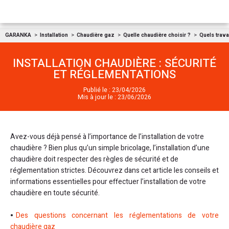
Aller au contenu
GARANKA
Installation
Chaudière gaz
Quelle chaudière choisir ?
Quels trava
INSTALLATION CHAUDIÈRE : SÉCURITÉ
ET RÉGLEMENTATIONS
Publié le : 23/04/2026
Mis à jour le : 23/06/2026
Avez-vous déjà pensé à l’importance de l’installation de votre
chaudière ? Bien plus qu’un simple bricolage, l’installation d’une
chaudière doit respecter des règles de sécurité et de
réglementation strictes. Découvrez dans cet article les conseils et
informations essentielles pour effectuer l’installation de votre
chaudière en toute sécurité.
Des questions concernant les réglementations de votre
chaudière gaz