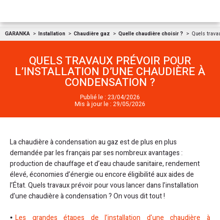
Aller au contenu
GARANKA
Installation
Chaudière gaz
Quelle chaudière choisir ?
Quels travau
QUELS TRAVAUX PRÉVOIR POUR
L’INSTALLATION D’UNE CHAUDIÈRE À
CONDENSATION ?
Publié le : 23/04/2026
Mis à jour le : 29/05/2026
La chaudière à condensation au gaz est de plus en plus
demandée par les français par ses nombreux avantages :
production de chauffage et d’eau chaude sanitaire, rendement
élevé, économies d’énergie ou encore éligibilité aux aides de
l’État. Quels travaux prévoir pour vous lancer dans l’installation
d’une chaudière à condensation ? On vous dit tout !
Les grandes étapes de l’installation d’une chaudière à