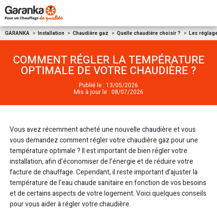
Aller au contenu
GARANKA
Installation
Chaudière gaz
Quelle chaudière choisir ?
Les réglag
COMMENT RÉGLER LA TEMPÉRATURE
OPTIMALE DE VOTRE CHAUDIÈRE ?
Publié le : 13/05/2026
Mis à jour le : 08/07/2026
Vous avez récemment acheté une nouvelle chaudière et vous
vous demandez comment régler votre chaudière gaz pour une
température optimale ? Il est important de bien régler votre
installation, afin d’économiser de l’énergie et de réduire votre
facture de chauffage. Cependant, il reste important d’ajuster la
température de l’eau chaude sanitaire en fonction de vos besoins
et de certains aspects de votre logement. Voici quelques conseils
pour vous aider à régler votre chaudière.