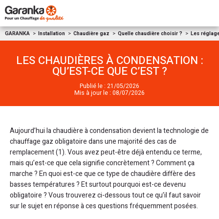
Aller au contenu
GARANKA
Installation
Chaudière gaz
Quelle chaudière choisir ?
Les réglag
LES CHAUDIÈRES À CONDENSATION :
QU’EST-CE QUE C’EST ?
Publié le : 21/05/2026
Mis à jour le : 08/07/2026
Aujourd’hui la chaudière à condensation devient la technologie de
chauffage gaz obligatoire dans une majorité des cas de
remplacement (1). Vous avez peut-être déjà entendu ce terme,
mais qu’est-ce que cela signifie concrètement ? Comment ça
marche ? En quoi est-ce que ce type de chaudière diffère des
basses températures ? Et surtout pourquoi est-ce devenu
obligatoire ? Vous trouverez ci-dessous tout ce qu’il faut savoir
sur le sujet en réponse à ces questions fréquemment posées.