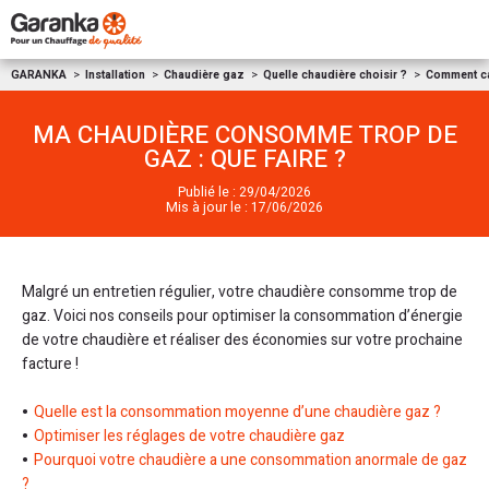
Aller au contenu
GARANKA
Installation
Chaudière gaz
Quelle chaudière choisir ?
Comment ca
MA CHAUDIÈRE CONSOMME TROP DE
GAZ : QUE FAIRE ?
Publié le : 29/04/2026
Mis à jour le : 17/06/2026
Malgré un entretien régulier, votre chaudière consomme trop de
gaz. Voici nos conseils pour optimiser la consommation d’énergie
de votre chaudière et réaliser des économies sur votre prochaine
facture !
Quelle est la consommation moyenne d’une chaudière gaz ?
Optimiser les réglages de votre chaudière gaz
Pourquoi votre chaudière a une consommation anormale de gaz
?