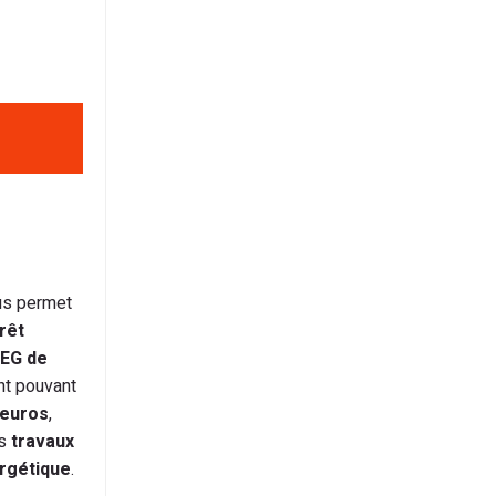
us permet
rêt
AEG de
nt pouvant
 euros
,
s
travaux
rgétique
.