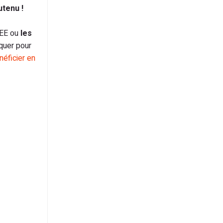
tenu !
CEE ou
les
quer pour
éficier en