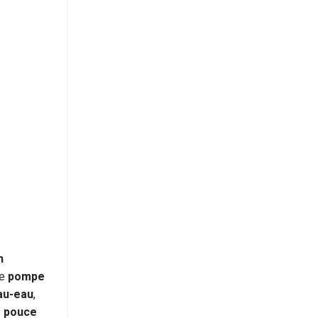
n
ne
pompe
au-eau
,
e pouce