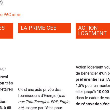
t)
e PAC air air
.
ES
LA PRIME CEE
ACTION
LOGEMENT
Action logement vo
ah) :
de bénéficier
d’un p
fiscal
préférentiel au T
ion très
1,5%
pour un monta
iétaires
C’est une aide privée des
aller jusqu’à
10 000
fournisseurs d’Energie (
tels
dans le cadre de vo
tion
que TotalEnergies, EDF, Engie
de rénovation éne
 % à 65
etc
) exigée par l’état, pour