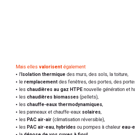
Mais elles
valorisent
également
l’
Isolation thermique
des murs, des sols, la toiture,
le
remplacement
des fenêtres, des portes, des porte
les
chaudières au gaz
HTPE
nouvelle génération et 
les
chaudières biomasses
(pellets),
les
chauffe-eaux thermodynamiques
,
les panneaux et chauffe-eaux
solaires
,
les
PAC air-air
(climatisation réversible),
les
PAC air-eau
,
hybrides
ou pompes à chaleur
eau-
la
dépose de vos cuves à fioul
,