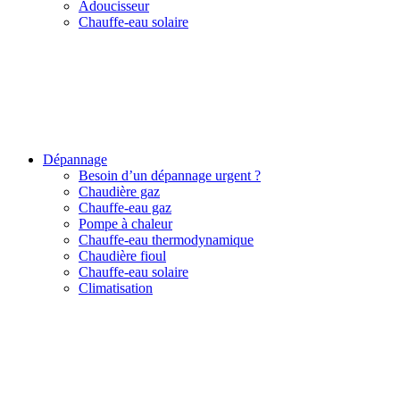
Adoucisseur
Chauffe-eau solaire
Dépannage
Besoin d’un dépannage urgent ?
Chaudière gaz
Chauffe-eau gaz
Pompe à chaleur
Chauffe-eau thermodynamique
Chaudière fioul
Chauffe-eau solaire
Climatisation