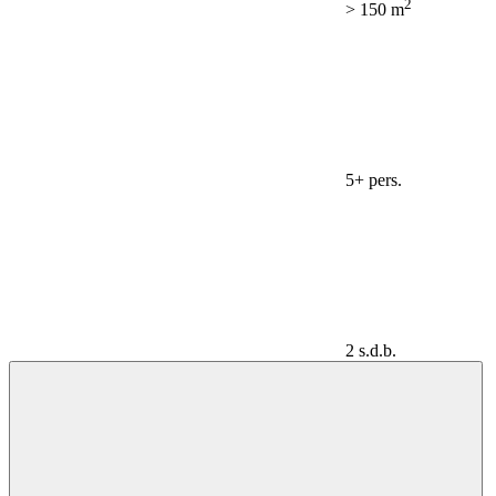
2
> 150 m
5+ pers.
2 s.d.b.