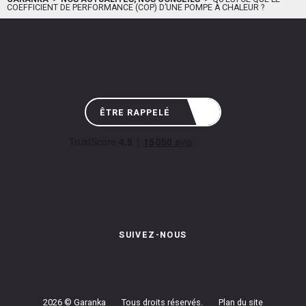
COEFFICIENT DE PERFORMANCE (COP) D’UNE POMPE À CHALEUR ?
ÊTRE RAPPELÉ
SUIVEZ-NOUS
Instagram de Garanka
Page Facebook de Garanka
Chaîne Youbube de Garan
2026 © Garanka
Tous droits réservés.
Plan du site