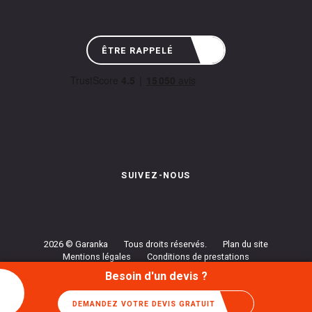
ÊTRE RAPPELÉ
SUIVEZ-NOUS
Instagram de Garanka
Page Facebook de Garanka
Chaîne Youbube de Garan
2026 © Garanka
Tous droits réservés.
Plan du site
Mentions légales
Conditions de prestations
Politique de confidentialité
Gestion des cookies
Besoin d'un devis ?
DEMANDEZ VOTRE DEVIS GRATUIT