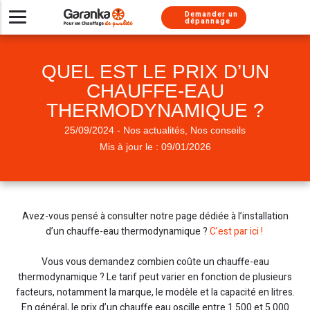
Aller au contenu
Aller au menu
Demander un
dépannage
Installer un nouveau système de chauffage
Besoin d’un dépannage urgent ?
Nos solutions d’entretien
Chaudières gaz
À propos
QUEL EST LE PRIX D’UN
Besoin de conseils
Pompes à chaleur
Chaudière gaz
Chaudière gaz
Nos métiers
CHAUFFE-EAU
Climatisations réversibles
Pompe à chaleur
Chauffe-eau gaz
Chaudière gaz
Nos services
THERMODYNAMIQUE ?
Pompe à chaleur
Pompe à chaleur
Chaudière fioul
Nos labels
25/09/2024 - Nos actualités, Nos conseils
Mis à jour le : 09/01/2026
Chauffe-eau thermodynamique
Chauffe-eau thermodynamique
Nous rejoindre
Climatisation
Nos engagements
Chauffe-eau gaz
Chauffe eau gaz
Chaudière fioul
Installation chauffe-eau thermodynamique
Chauffe-eau solaire
Climatisation
Presse
Avez-vous pensé à consulter notre page dédiée à l’installation
d’un chauffe-eau thermodynamique ?
Installation Thermostat
Climatisation
Adoucisseur
C’est par ici !
Simulateur chaudière
Chauffe-eau solaire
Vous vous demandez combien coûte un chauffe-eau
thermodynamique ? Le tarif peut varier en fonction de plusieurs
facteurs, notamment la marque, le modèle et la capacité en litres.
En général, le prix d’un chauffe eau oscille entre 1 500 et 5 000