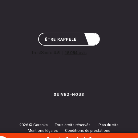
ÊTRE RAPPELÉ
SUIVEZ-NOUS
Instagram de Garanka
Page Facebook de Garanka
Chaîne Youbube de Garan
2026 © Garanka
Tous droits réservés.
Plan du site
Mentions légales
Conditions de prestations
Politique de confidentialité
Gestion des cookies