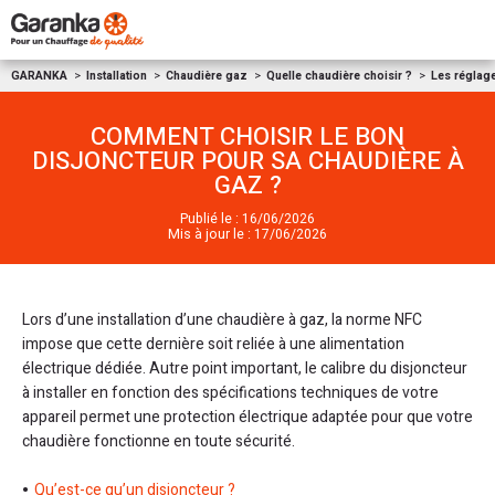
Aller au contenu
GARANKA
Installation
Chaudière gaz
Quelle chaudière choisir ?
Les réglag
COMMENT CHOISIR LE BON
DISJONCTEUR POUR SA CHAUDIÈRE À
GAZ ?
Publié le : 16/06/2026
Mis à jour le : 17/06/2026
Lors d’une installation d’une chaudière à gaz, la norme NFC
impose que cette dernière soit reliée à une alimentation
électrique dédiée. Autre point important, le calibre du disjoncteur
à installer en fonction des spécifications techniques de votre
appareil permet une protection électrique adaptée pour que votre
chaudière fonctionne en toute sécurité.
Qu’est-ce qu’un disjoncteur ?