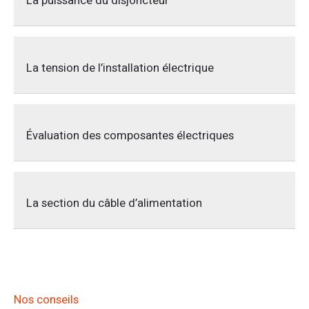
La puissance du disjoncteur
La
puissance du disjoncteur
constitue le premier critère
déterminant pour votre sélection. Consultez
La tension de l’installation électrique
impérativement la notice technique de votre chaudière où
le fabricant précise le calibre exact requis. Cette
information vous évite tout dimensionnement inadéquat.
La tension de votre installation électrique représente le
second paramètre fondamental. Vérifiez que le disjoncteur
Évaluation des composantes électriques
supporte la tension standard de 230V utilisée dans les
habitations françaises. Cette compatibilité électrique
conditionne le bon fonctionnement de votre équipement.
Votre
nouvelle chaudière
nécessite également une
évaluation de ses composants électriques spécifiques. Une
La section du câble d’alimentation
chaudière à condensation moderne intègre davantage
d’électronique qu’un modèle classique. Pompe de
circulation, ventilateur et carte de régulation influencent
La section du câble d’alimentation complète ces critères
directement le calibre nécessaire.
techniques. Un câble de 1,5 mm² convient habituellement
avec un disjoncteur de 10A, tandis qu’une section de 2,5
mm² autorise un calibre de 16A maximum.
Nos conseils