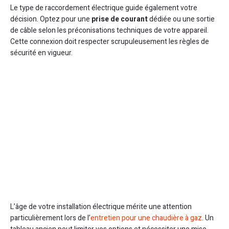
Le type de raccordement électrique guide également votre
L’environnement d’installation d’une chaudière à gaz
décision. Optez pour une
prise de courant
dédiée ou une sortie
influence votre
choix du disjoncteur
de manière
de câble selon les préconisations techniques de votre appareil.
significative. Une chaudière fioul ou une installation dans un
Cette connexion doit respecter scrupuleusement les règles de
local humide peut nécessiter des protections renforcées.
sécurité en vigueur.
Examinez attentivement les conditions d’usage spécifiées
par le constructeur.
L’âge de votre installation électrique mérite une attention
particulièrement lors de l’
entretien pour une chaudière à gaz
. Un