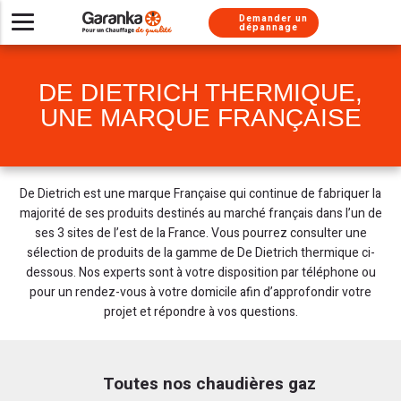
Aller au contenu
Aller au menu
Demander un
dépannage
Installer un nouveau système de chauffage
Besoin d’un dépannage urgent ?
Nos solutions d’entretien
Chaudières gaz
À propos
DE DIETRICH THERMIQUE,
Besoin de conseils
Pompes à chaleur
Chaudière gaz
Chaudière gaz
Nos métiers
UNE MARQUE FRANÇAISE
Climatisations réversibles
Pompe à chaleur
Chauffe-eau gaz
Chaudière gaz
Nos services
Pompe à chaleur
Pompe à chaleur
Chaudière fioul
Nos labels
De Dietrich est une marque Française qui continue de fabriquer la
Chauffe-eau thermodynamique
Chauffe-eau thermodynamique
Nous rejoindre
Climatisation
majorité de ses produits destinés au marché français dans l’un de
Nos engagements
Chauffe-eau gaz
Chauffe eau gaz
Chaudière fioul
ses 3 sites de l’est de la France. Vous pourrez consulter une
sélection de produits de la gamme de De Dietrich thermique ci-
Installation chauffe-eau thermodynamique
Chauffe-eau solaire
Climatisation
Presse
dessous. Nos experts sont à votre disposition par téléphone ou
pour un rendez-vous à votre domicile afin d’approfondir votre
Installation Thermostat
Climatisation
Adoucisseur
projet et répondre à vos questions.
Simulateur chaudière
Chauffe-eau solaire
Toutes nos chaudières gaz