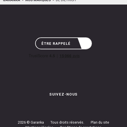
GARANKA
NOS MARQUES
DE DIETRICH
ÊTRE RAPPELÉ
SUIVEZ-NOUS
Instagram de Garanka
Page Facebook de Garanka
Chaîne Youbube de Garan
2026 © Garanka
Tous droits réservés.
Plan du site