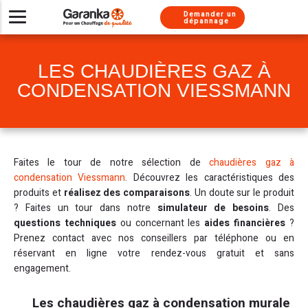
Aller au contenu
Aller au menu
Demander un
dépannage
Installer un nouveau système de chauffage
Besoin d’un dépannage urgent ?
Nos solutions d’entretien
Chaudières gaz
À propos
LES CHAUDIÈRES GAZ À
Besoin de conseils
Pompes à chaleur
Chaudière gaz
Chaudière gaz
Nos métiers
CONDENSATION VIESSMANN
Climatisations réversibles
Pompe à chaleur
Chauffe-eau gaz
Chaudière gaz
Nos services
Pompe à chaleur
Pompe à chaleur
Chaudière fioul
Nos labels
Chauffe-eau thermodynamique
Chauffe-eau thermodynamique
Nous rejoindre
Climatisation
Faites le tour de notre sélection de
chaudières gaz à
condensation Viessmann
Nos engagements
Chauffe-eau gaz
Chauffe eau gaz
Chaudière fioul
. Découvrez les caractéristiques des
produits et
réalisez des comparaisons
. Un doute sur le produit
Installation chauffe-eau thermodynamique
Chauffe-eau solaire
Climatisation
Presse
? Faites un tour dans notre
simulateur de besoins
. Des
questions techniques
ou concernant les
aides financières
?
Installation Thermostat
Climatisation
Adoucisseur
Prenez contact avec nos conseillers par téléphone ou en
réservant en ligne votre rendez-vous gratuit et sans
Simulateur chaudière
Chauffe-eau solaire
engagement.
Les chaudières gaz à condensation murale