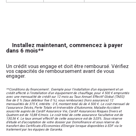
Installez maintenant, commencez à payer
dans 6 mois**
Un crédit vous engage et doit être remboursé. Vérifiez
vos capacités de remboursement avant de vous
engager.
**Conditions du financement : Exemple pour l’installation d’un équipement et un
crédit affecté à l’installation d’un équipement de chauffage, pour 4 500 € empruntés
avec une mensualité de crédit sur 12 mois au Taux Annuel Effectif Global (TAEG)
fixe de 0 % (taux débiteur fixe 0 %), vous remboursez (hors assurance) 12
mensualités de 375 €, intérêts : 0 €, montant total dû de 4 500 €. Le coût mensuel de
l’assurance Décès, Perte Totale et Irréversible d’Autonomie, Maladie-Accident
souscrite auprès de Cardif Assurance Vie, Cardif Assurances Risques Divers et
Quatrem est de 10,88 €/mois. Le coût total de cette assurance facultative est de
130,56 €. Le taux annuel effectif de cette assurance est de 3,03%. Sous réserve
d’étude et d’acceptation de votre dossier par Domofinance et sous réserve du
transfert des Certificats d’Economies d’Energie lorsque disponibles à EDF via le
traitement par les équipes de Garanka.