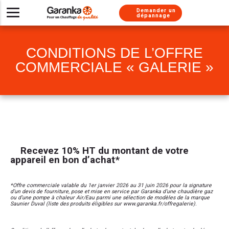
Aller au contenu
Aller au menu
Demander un
dépannage
Installer un nouveau système de chauffage
Besoin d’un dépannage urgent ?
Nos solutions d’entretien
Chaudières gaz
À propos
CONDITIONS DE L’OFFRE
Besoin de conseils
Pompes à chaleur
Chaudière gaz
Chaudière gaz
Nos métiers
COMMERCIALE « GALERIE »
Climatisations réversibles
Pompe à chaleur
Chauffe-eau gaz
Chaudière gaz
Nos services
Pompe à chaleur
Pompe à chaleur
Chaudière fioul
Nos labels
Chauffe-eau thermodynamique
Chauffe-eau thermodynamique
Nous rejoindre
Climatisation
Nos engagements
Chauffe-eau gaz
Chauffe eau gaz
Chaudière fioul
Recevez 10% HT du montant de votre
Installation chauffe-eau thermodynamique
Chauffe-eau solaire
Climatisation
Presse
appareil en bon d’achat*
Installation Thermostat
Climatisation
Adoucisseur
*Offre commerciale valable du 1er janvier 2026 au 31 juin 2026 pour la signature
Simulateur chaudière
Chauffe-eau solaire
d’un devis de fourniture, pose et mise en service par Garanka d’une chaudière gaz
ou d’une pompe à chaleur Air/Eau parmi une sélection de modèles de la marque
Saunier Duval (liste des produits éligibles sur www.garanka.fr/offregalerie).