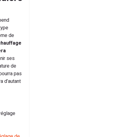
épend
type
tème de
chauffage
era
nir ses
ature de
 pourra pas
a d’autant
réglage
réglage de