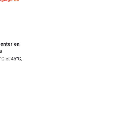
menter en
la
°C et 45°C,