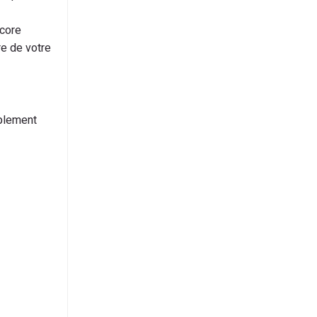
ncore
re de votre
plement