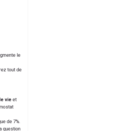
ugmente le
rez tout de
e vie
et
rmostat
que de 7%.
la question