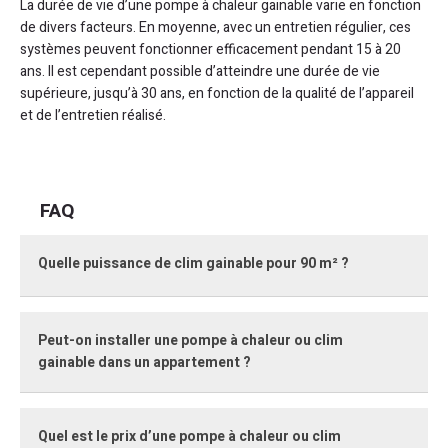
La durée de vie d’une pompe à chaleur gainable varie en fonction
de divers facteurs. En moyenne, avec un entretien régulier, ces
systèmes peuvent fonctionner efficacement pendant 15 à 20
ans. Il est cependant possible d’atteindre une durée de vie
supérieure, jusqu’à 30 ans, en fonction de la qualité de l’appareil
et de l’entretien réalisé.
FAQ
Quelle puissance de clim gainable pour 90 m² ?
La puissance nécessaire d’une clim gainable pour une
Peut-on installer une pompe à chaleur ou clim
maison de 90 m² dépend de plusieurs facteurs. Ceux-ci
gainable dans un appartement ?
incluent le niveau d’isolation du logement, la hauteur sous
plafond et la différence de température entre l’intérieur et
l’extérieur. En moyenne, une pompe à chaleur est estimée
Nous traitons du sujet dans cette article : «
installer une
entre 5 et 20 kW, avec une tendance à 9 kW pour un
Quel est le prix d’une pompe à chaleur ou clim
pompe à chaleur ou une climatisation gainable dans un