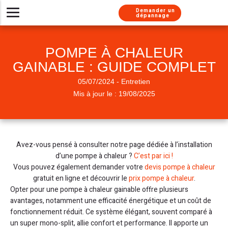
Aller au contenu
Aller au menu
Demander un
dépannage
Installer un nouveau système de chauffage
Besoin d’un dépannage urgent ?
Nos solutions d’entretien
Chaudières gaz
À propos
POMPE À CHALEUR
Besoin de conseils
Pompes à chaleur
Chaudière gaz
Chaudière gaz
Nos métiers
GAINABLE : GUIDE COMPLET
Climatisations réversibles
Pompe à chaleur
Chauffe-eau gaz
Chaudière gaz
Nos services
05/07/2024 - Entretien
Pompe à chaleur
Pompe à chaleur
Chaudière fioul
Nos labels
Mis à jour le : 19/08/2025
Chauffe-eau thermodynamique
Chauffe-eau thermodynamique
Nous rejoindre
Climatisation
Nos engagements
Chauffe-eau gaz
Chauffe eau gaz
Chaudière fioul
Avez-vous pensé à consulter notre page dédiée à l’installation
Installation chauffe-eau thermodynamique
Chauffe-eau solaire
Climatisation
Presse
d’une pompe à chaleur ?
C’est par ici !
Vous pouvez également demander votre
devis pompe à chaleur
Installation Thermostat
Climatisation
Adoucisseur
gratuit en ligne et découvrir le
prix pompe à chaleur
.
Opter pour une pompe à chaleur gainable offre plusieurs
Simulateur chaudière
Chauffe-eau solaire
avantages, notamment une efficacité énergétique et un coût de
fonctionnement réduit. Ce système élégant, souvent comparé à
un super mono-split, allie confort et performance. Il apporte un