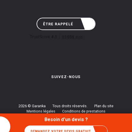
ÊTRE RAPPELÉ
SUIVEZ-NOUS
Instagram de Garanka
Page Facebook de Garanka
Chaîne Youbube de Garan
2026 © Garanka
Tous droits réservés.
Plan du site
Mentions légales
Conditions de prestations
Politique de confidentialité
Gestion des cookies
Besoin d'un devis ?
DEMANDEZ VOTRE DEVIS GRATUIT