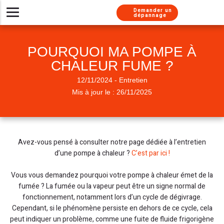
Aller au contenu
Aller au menu
Demander un
dépannage
Installer un nouveau système de chauffage
Besoin d’un dépannage urgent ?
Nos solutions d’entretien
Chaudières gaz
À propos
POURQUOI MA POMPE À
Besoin de conseils
Pompes à chaleur
Chaudière gaz
Chaudière gaz
Nos métiers
CHALEUR FUME ?
Climatisations réversibles
Pompe à chaleur
Chauffe-eau gaz
Chaudière gaz
Nos services
12/11/2024 - Entretien
Pompe à chaleur
Pompe à chaleur
Chaudière fioul
Nos labels
Mis à jour le : 26/11/2025
Chauffe-eau thermodynamique
Chauffe-eau thermodynamique
Nous rejoindre
Climatisation
Nos engagements
Chauffe-eau gaz
Chauffe eau gaz
Chaudière fioul
Avez-vous pensé à consulter notre page dédiée à l’entretien
Installation chauffe-eau thermodynamique
Chauffe-eau solaire
Climatisation
Presse
d’une pompe à chaleur ?
C’est par ici !
Installation Thermostat
Climatisation
Adoucisseur
Vous vous demandez pourquoi votre pompe à chaleur émet de la
fumée ? La fumée ou la vapeur peut être un signe normal de
Simulateur chaudière
Chauffe-eau solaire
fonctionnement, notamment lors d’un cycle de dégivrage.
Cependant, si le phénomène persiste en dehors de ce cycle, cela
peut indiquer un problème, comme une fuite de fluide frigorigène