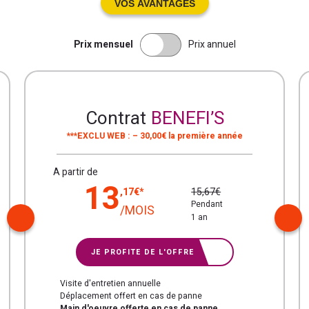
VOS AVANTAGES
Prix mensuel
Prix annuel
Contrat
BENEFI’S
***EXCLU WEB : – 30,00€ la première année
A partir de
13
15,67€
,17€*
Pendant
/MOIS
1 an
JE PROFITE DE L'OFFRE
Visite d'entretien annuelle
Déplacement offert en cas de panne
Main d'oeuvre offerte en cas de panne