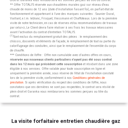
droit et Garanka vous remboursera les sommes perçues au titre du contrat.
** Offre TOTALI'S réservée aux chaudières murales gaz sur réseau d'eau
chaude de moins de 12 ans (date d’installation faisant foi), en parfait état de
fonctionnement et appartenant à l’une des marques suivantes : Saunier Duval,
Vaillant, e.l.m. leblanc, Frisquet, Viessmann et Chaffoteaux. Lors de la première
visite de notre technicien, en cas de réserves et/ou recommandations de travaux
par celui-ci, Le Client devra faire réaliser à ses frais les travaux nécessaires
avant l’activation du contrat d’entretien TOTALI’S.
(1)
Sont exclus du remplacement gratuit des pièces : le remplacement des
châssis, dosserets et éléments de façade, le remplacement de tout ou partie du
calorifugeage des conduites, ainsi que le remplacement de l’ensemble du corps
de chauffe.
*** Conditions de l’offre : Offre non cumulable avec d’autres offres en cours,
réservée aux nouveaux clients particuliers n’ayant pas été sous contrat
dans les 12 mois qui précèdent cette souscription
et résidant dans une zone
éligible à nos services. Offre valable pour toute souscription en ligne et
uniquement la première année, sous réserve de l’état de l’installation constaté
lors de la première visite, conformément à nos
Conditions générales de
prestation
. Si après vérification du respect des conditions de l’offre, nous
constatons que ces dernières ne sont pas respectées, le contrat sera résilié de
plein droit et Garanka vous remboursera les sommes perçues au titre du
contrat.
La visite forfaitaire entretien chaudière gaz