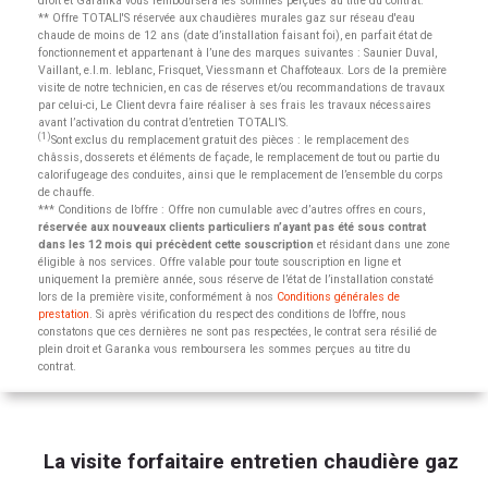
droit et Garanka vous remboursera les sommes perçues au titre du contrat.
** Offre TOTALI'S réservée aux chaudières murales gaz sur réseau d'eau
chaude de moins de 12 ans (date d’installation faisant foi), en parfait état de
fonctionnement et appartenant à l’une des marques suivantes : Saunier Duval,
Vaillant, e.l.m. leblanc, Frisquet, Viessmann et Chaffoteaux. Lors de la première
visite de notre technicien, en cas de réserves et/ou recommandations de travaux
par celui-ci, Le Client devra faire réaliser à ses frais les travaux nécessaires
avant l’activation du contrat d’entretien TOTALI’S.
(1)
Sont exclus du remplacement gratuit des pièces : le remplacement des
châssis, dosserets et éléments de façade, le remplacement de tout ou partie du
calorifugeage des conduites, ainsi que le remplacement de l’ensemble du corps
de chauffe.
*** Conditions de l’offre : Offre non cumulable avec d’autres offres en cours,
réservée aux nouveaux clients particuliers n’ayant pas été sous contrat
dans les 12 mois qui précèdent cette souscription
et résidant dans une zone
éligible à nos services. Offre valable pour toute souscription en ligne et
uniquement la première année, sous réserve de l’état de l’installation constaté
lors de la première visite, conformément à nos
Conditions générales de
prestation
. Si après vérification du respect des conditions de l’offre, nous
constatons que ces dernières ne sont pas respectées, le contrat sera résilié de
plein droit et Garanka vous remboursera les sommes perçues au titre du
contrat.
La visite forfaitaire entretien chaudière gaz