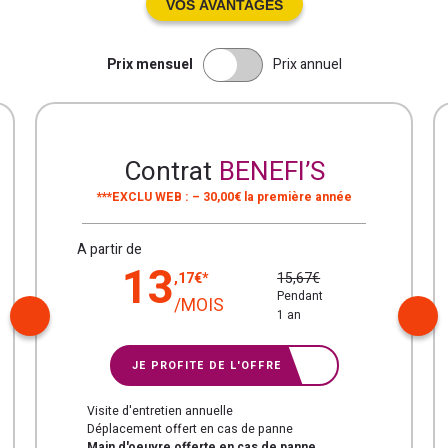
VOS AVANTAGES
Prix mensuel
Prix annuel
Contrat
BENEFI’S
***EXCLU WEB : – 30,00€ la première année
A partir de
13
15,67€
,17€*
Pendant
/MOIS
1 an
JE PROFITE DE L'OFFRE
Visite d'entretien annuelle
Déplacement offert en cas de panne
Main d'oeuvre offerte en cas de panne