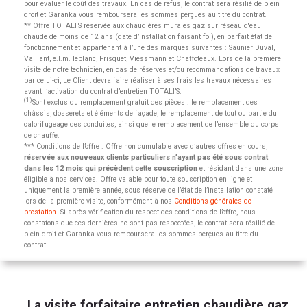
pour évaluer le coût des travaux. En cas de refus, le contrat sera résilié de plein
droit et Garanka vous remboursera les sommes perçues au titre du contrat.
** Offre TOTALI'S réservée aux chaudières murales gaz sur réseau d'eau
chaude de moins de 12 ans (date d’installation faisant foi), en parfait état de
fonctionnement et appartenant à l’une des marques suivantes : Saunier Duval,
Vaillant, e.l.m. leblanc, Frisquet, Viessmann et Chaffoteaux. Lors de la première
visite de notre technicien, en cas de réserves et/ou recommandations de travaux
par celui-ci, Le Client devra faire réaliser à ses frais les travaux nécessaires
avant l’activation du contrat d’entretien TOTALI’S.
(1)
Sont exclus du remplacement gratuit des pièces : le remplacement des
châssis, dosserets et éléments de façade, le remplacement de tout ou partie du
calorifugeage des conduites, ainsi que le remplacement de l’ensemble du corps
de chauffe.
*** Conditions de l’offre : Offre non cumulable avec d’autres offres en cours,
réservée aux nouveaux clients particuliers n’ayant pas été sous contrat
dans les 12 mois qui précèdent cette souscription
et résidant dans une zone
éligible à nos services. Offre valable pour toute souscription en ligne et
uniquement la première année, sous réserve de l’état de l’installation constaté
lors de la première visite, conformément à nos
Conditions générales de
prestation
. Si après vérification du respect des conditions de l’offre, nous
constatons que ces dernières ne sont pas respectées, le contrat sera résilié de
plein droit et Garanka vous remboursera les sommes perçues au titre du
contrat.
La visite forfaitaire entretien chaudière gaz