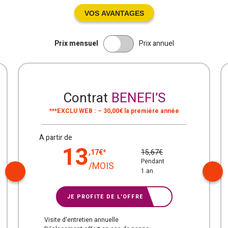
VOS AVANTAGES
Prix mensuel
Prix annuel
Contrat
BENEFI’S
***EXCLU WEB : – 30,00€ la première année
A partir de
13
15,67€
,17€*
Pendant
/MOIS
1 an
JE PROFITE DE L'OFFRE
Visite d'entretien annuelle