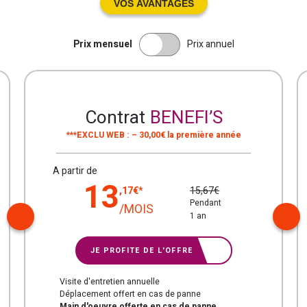
VOS AVANTAGES
Prix mensuel
Prix annuel
Contrat
BENEFI’S
***EXCLU WEB : – 30,00€ la première année
A partir de
13
15,67€
,17€*
Pendant
/MOIS
1 an
JE PROFITE DE L'OFFRE
Visite d'entretien annuelle
Déplacement offert en cas de panne
Main d'oeuvre offerte en cas de panne