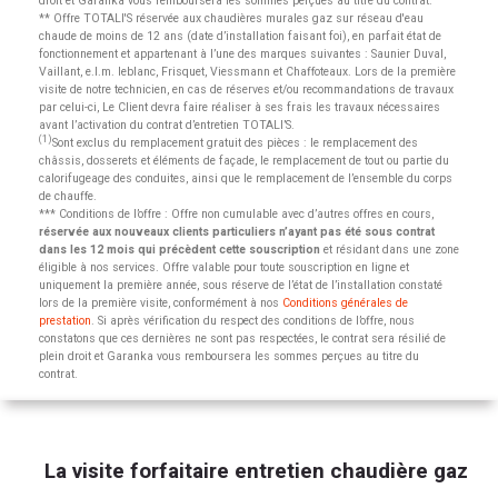
droit et Garanka vous remboursera les sommes perçues au titre du contrat.
** Offre TOTALI'S réservée aux chaudières murales gaz sur réseau d'eau
chaude de moins de 12 ans (date d’installation faisant foi), en parfait état de
fonctionnement et appartenant à l’une des marques suivantes : Saunier Duval,
Vaillant, e.l.m. leblanc, Frisquet, Viessmann et Chaffoteaux. Lors de la première
visite de notre technicien, en cas de réserves et/ou recommandations de travaux
par celui-ci, Le Client devra faire réaliser à ses frais les travaux nécessaires
avant l’activation du contrat d’entretien TOTALI’S.
(1)
Sont exclus du remplacement gratuit des pièces : le remplacement des
châssis, dosserets et éléments de façade, le remplacement de tout ou partie du
calorifugeage des conduites, ainsi que le remplacement de l’ensemble du corps
de chauffe.
*** Conditions de l’offre : Offre non cumulable avec d’autres offres en cours,
réservée aux nouveaux clients particuliers n’ayant pas été sous contrat
dans les 12 mois qui précèdent cette souscription
et résidant dans une zone
éligible à nos services. Offre valable pour toute souscription en ligne et
uniquement la première année, sous réserve de l’état de l’installation constaté
lors de la première visite, conformément à nos
Conditions générales de
prestation
. Si après vérification du respect des conditions de l’offre, nous
constatons que ces dernières ne sont pas respectées, le contrat sera résilié de
plein droit et Garanka vous remboursera les sommes perçues au titre du
contrat.
La visite forfaitaire entretien chaudière gaz