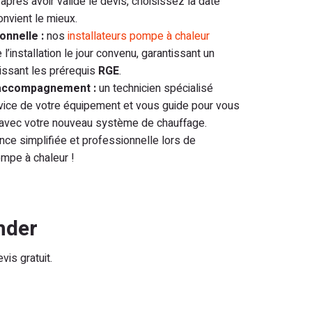
après avoir validé le devis, choisissez la date
onvient le mieux.
onnelle :
nos
installateurs pompe à chaleur
l’installation le jour convenu, garantissant un
ntissant les prérequis
RGE
.
 accompagnement :
un technicien spécialisé
rvice de votre équipement et vous guide pour vous
t avec votre nouveau système de chauffage.
ce simplifiée et professionnelle lors de
pompe à chaleur !
nder
is gratuit.