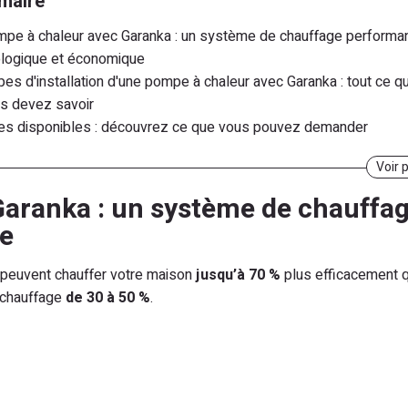
maire
pe à chaleur avec Garanka : un système de chauffage performan
logique et économique
pes d'installation d'une pompe à chaleur avec Garanka : tout ce q
s devez savoir
es disponibles : découvrez ce que vous pouvez demander
mple de financement d'une pompe à chaleur à Évreux
Voir 
anka Évreux : l'efficacité, la rapidité et la proximité à votre service
rouvez nos agences Garanka sur Évreux
aranka : un système de chauffa
 pompes à chaleur les plus vendues
e
peuvent chauffer votre maison
jusqu’à 70 %
plus efficacement q
e chauffage
de 30 à 50 %
.