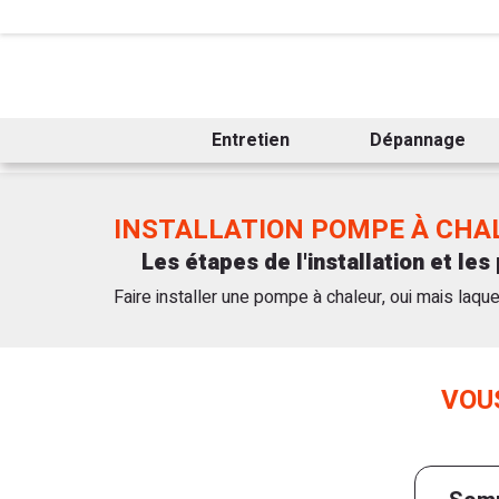
Entretien
Dépannage
INSTALLATION POMPE À CHA
Les étapes de l'installation et le
Faire installer une pompe à chaleur, oui mais laque
Pour le savoir faites contactez Garanka, votre spéc
de pompe à chaleur (PAC). Nos experts vous consei
compétitif. Nos chauffagistes certifiés RGE garanti
VOU
Optez pour l’expertise Garanka pour un confort op