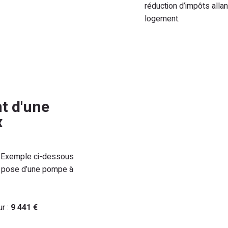
réduction d’impôts alla
logement.
t d'une
x
. Exemple ci-dessous
la pose d’une pompe à
ur :
9 441 €