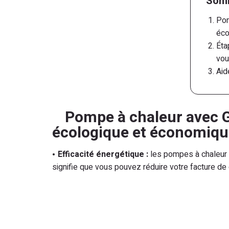
Som
Pom
éco
Éta
vou
Aid
Exe
Gar
Ret
Pompe à chaleur avec G
Nos
écologique et économiqu
Efficacité énergétique :
les pompes à chaleur 
signifie que vous pouvez réduire votre facture d