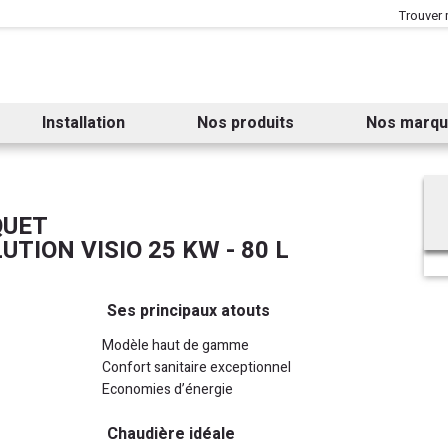
Aller au contenu
Aller au menu
Trouver
Installation
Nos produits
Nos marq
QUET
ION VISIO 25 KW - 80 L
Ses principaux atouts
Modèle haut de gamme
Confort sanitaire exceptionnel
Economies d’énergie
Chaudière idéale