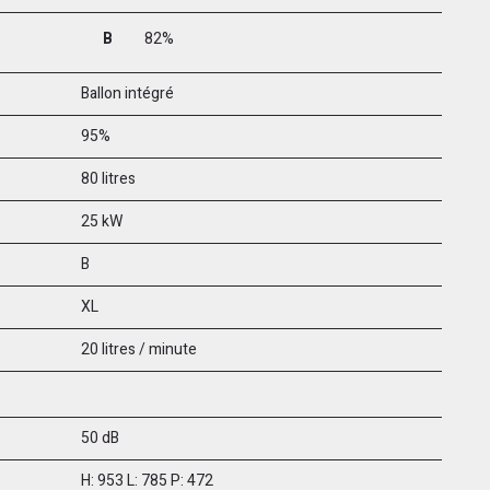
B
82%
Ballon intégré
95%
80 litres
25 kW
B
XL
20 litres / minute
50 dB
H: 953 L: 785 P: 472