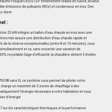
chauffe Frisquet DUOSTEP entièrement réalisé en cuivre, brûleur
ible émissions de polluants (NOx) et condenseur en inox. Des
r durer.
el :
sio 25 kW intègre un ballon d’eau chaude en inox avec une
litres/min assure une distribution d’eau chaude rapide et
 de la réserve exceptionnelles (entre 8 et 10 minutes), vous
simultanément et ce, sans ressentir une variation de
0% recyclable.Gage d’efficacité, la chaudière obtient 3 étoiles
® sans fil, ce système vous permet de piloter votre
en charge un maximim de 3 zones de chauffage à des
matiquement l’énergie nécessaire à votre habitation et vous
ies d’énergie.
 sur les caractéristiques thermiques et la performance