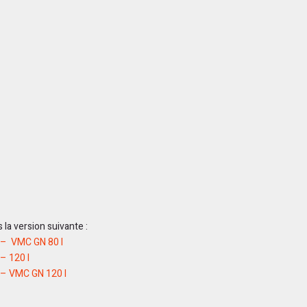
la version suivante :
 – VMC GN 80 l
– 120 l
– VMC GN 120 l