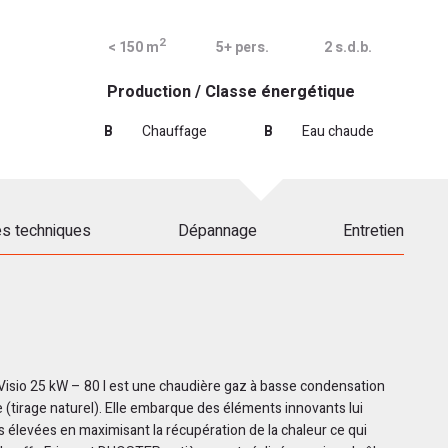
2
< 150 m
5+ pers.
2 s.d.b.
Production / Classe énergétique
B
Chauffage
B
Eau chaude
es techniques
Dépannage
Entretien
sio 25 kW – 80 l est une chaudière gaz à basse condensation
tirage naturel). Elle embarque des éléments innovants lui
élevées en maximisant la récupération de la chaleur ce qui