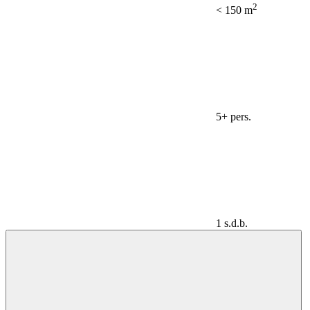
2
< 150 m
5+ pers.
1 s.d.b.