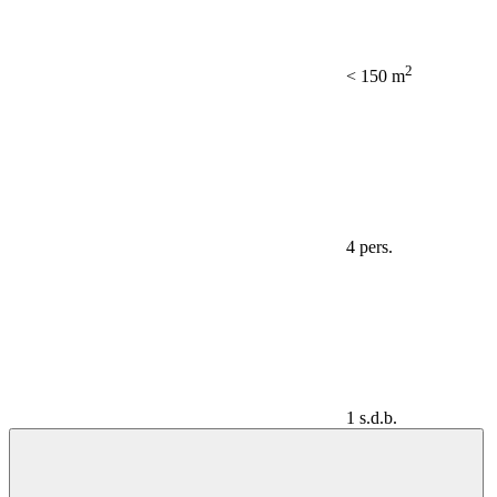
2
< 150 m
4 pers.
1 s.d.b.